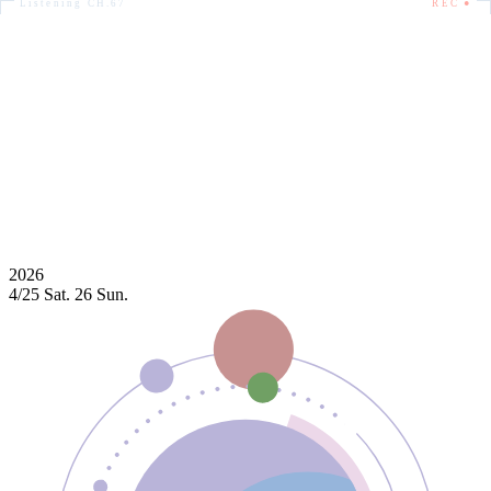
Listening CH.67
REC ●
Home
Booths
News
Maps
Home
Booths
News
Maps
2026
4/25
Sat.
26
Sun.