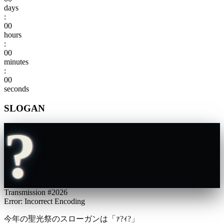
days
:
00
hours
:
00
minutes
:
00
seconds
S
L
O
G
A
N
?
Transmission #2026
Error: Incorrect Encoding
今年の聖光祭のスローガンは
「ｾ縺励◆」